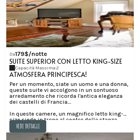
colori tenui e pacati sia con il ricco connubio
di materiali nobili come i mattoni del
camino, il legno di ciliegio del pavimento, il il
marmo e il ferro battuto dei tavoli così come
il cristallo dei vasi. Luogo bucolico per
incantare i romantici…
179$/notte
Da
SUITE SUPERIOR CON LETTO KING-SIZE
Capacità Massima:2
ATMOSFERA PRINCIPESCA!
Per un momento, siate un uomo e una donna,
queste suite vi accolgono in un sontuoso
arredamento che ricorda l'antica eleganza
dei castelli di Francia...
In queste camere, un magnifico letto king-
size siede in trono al centro della stanza,
coperto dal suo soffice piumone dai colori
VEDI DETTAGLI
reali che avrebbe fatto invidia a Luigi XIV...
VEDI DETTAGLI