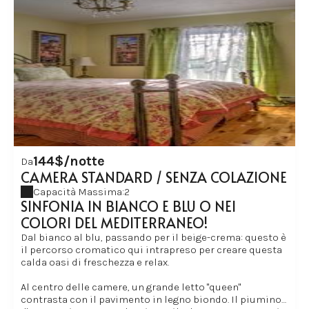
Quindi, adiacente alla testiera, un maestoso
affresco o tende ti trasporteranno nei
giardini della Reggia di Versailles. Le
portefinestre si aprono e appare il tuo salotto
privato dove dorature, cristalli e marmi si
uniscono in modo grandioso e ti immergono
in un mondo di opulenza e lusso... Un piccolo
gioiello di eleganza!
144$/notte
Da
CAMERA STANDARD / SENZA COLAZIONE
Capacità Massima:2
SINFONIA IN BIANCO E BLU O NEI
COLORI DEL MEDITERRANEO!
Dal bianco al blu, passando per il beige-crema: questo è
il percorso cromatico qui intrapreso per creare questa
calda oasi di freschezza e relax.
Al centro delle camere, un grande letto "queen"
contrasta con il pavimento in legno biondo. Il piumino