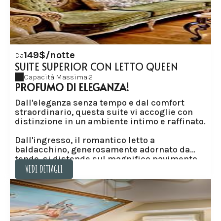
riempiranno della loro massima morbidezza
e comfort. Tra le pareti troverete tessuti
pregiati, cuscini e oggetti decorativi, per un
soggiorno perfetto ...
149$/notte
Da
SUITE SUPERIOR CON LETTO QUEEN
Capacità Massima:2
PROFUMO DI ELEGANZA!
Dall'eleganza senza tempo e dal comfort
straordinario, questa suite vi accoglie con
distinzione in un ambiente intimo e raffinato.
Dall'ingresso, il romantico letto a
baldacchino, generosamente adornato da
tende, si distende sul magnifico pavimento
in legno, come un nido d'angelo, e garantisce
VEDI DETTAGLI
il vostro benessere notturno.
VEDI DETTAGLI
Un invito alla serenità, il soggiorno
riccamente decorato con angeli voluttuosi e
veli leggeri, incanta e delizia sia con i suoi