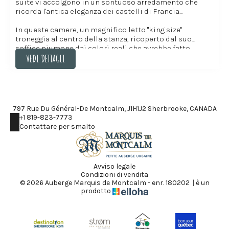
suite vi accolgono in un sontuoso arredamento che
ricorda l'antica eleganza dei castelli di Francia...
In queste camere, un magnifico letto "king size"
troneggia al centro della stanza, ricoperto dal suo
soffice piumone dai colori reali che avrebbe fatto
VEDI DETTAGLI
invidia a Luigi XIV...
Quindi, adiacente alla testiera, un maestoso affresco o
VEDI DETTAGLI
tende ti trasporteranno nei giardini della Reggia di
Versailles. Le portefinestre si aprono e appare il tuo
salotto privato, dove dorature, cristalli e marmi si
797 Rue Du Général-De Montcalm, J1H1J2 Sherbrooke, CANADA
uniscono in modo grandioso e ti immergono in un
+1 819-823-7773
mondo di opulenza e lusso... Un piccolo gioiello di
Contattare per smalto
eleganza!
Avviso legale
Condizioni di vendita
© 2026 Auberge Marquis de Montcalm - enr. 180202
|
è un
prodotto