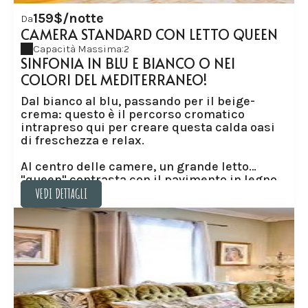
159$/notte
Da
CAMERA STANDARD CON LETTO QUEEN
Capacità Massima:2
SINFONIA IN BLU E BIANCO O NEI
COLORI DEL MEDITERRANEO!
Dal bianco al blu, passando per il beige-
crema: questo è il percorso cromatico
intrapreso qui per creare questa calda oasi
di freschezza e relax.
Al centro delle camere, un grande letto
"queen" contrasta con il pavimento in legno
biondo. Il piumino d'oca, vestito con una
VEDI DETTAGLI
classica Toile de Jouy con accenti francesi, o
il piumino d'oca che accolgono
VEDI DETTAGLI
spudoratamente il nostro caldo sole dall'alba
al tramonto, queste camere superior sono
dotate di due ampie finestre e bagno privato.
I letti dotati di pregiate lenzuola di percalle e
materassi rinnovati ogni cinque anni vi