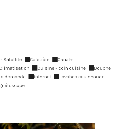
- Satellite
Cafetière
Canal+
Climatisation
Cuisine - coin cuisine
Douche
 la demande
Internet
Lavabos eau chaude
gnétoscope