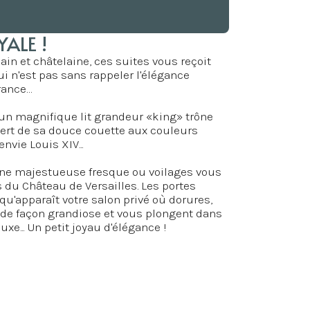
ALE !
ain et châtelaine, ces suites vous reçoit
 n'est pas sans rappeler l'élégance
rance…
un magnifique lit grandeur «king» trône
vert de sa douce couette aux couleurs
envie Louis XIV...
, une majestueuse fresque ou voilages vous
s du Château de Versailles. Les portes
 qu'apparaît votre salon privé où dorures,
t de façon grandiose et vous plongent dans
xe... Un petit joyau d'élégance !