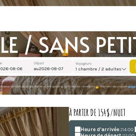
LE / SANS PET
ée
Départ
Voyageurs
au
1
chambre /
2
adultes
Réservation 100% sécurisée, Meilleurs Prix Garantis, Confirmation Immédiate
Paiement sécurisé par
À PARTIR DE 154$/NUIT
Heure d'arrivée :
14:00
Heure de départ :
11:00