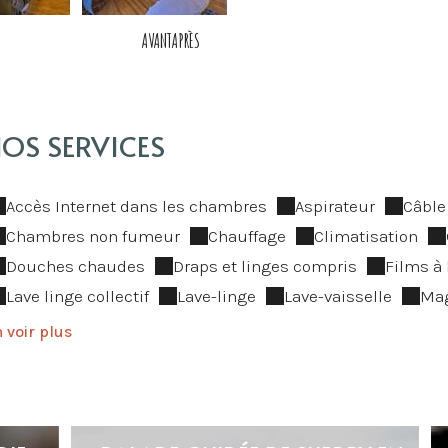
AVANT
APRÈS
OS SERVICES
Accès Internet dans les chambres
Aspirateur
Câble 
Chambres non fumeur
Chauffage
Climatisation
Douches chaudes
Draps et linges compris
Films à
Lave linge collectif
Lave-linge
Lave-vaisselle
Ma
 voir plus