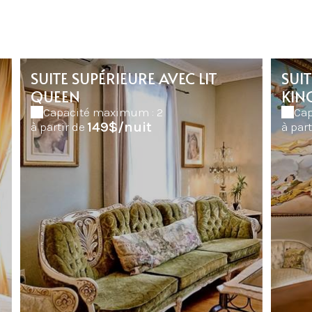
SUITE SUPÉRIEURE AVEC LIT
SUIT
QUEEN
KIN
Capacité maximum : 2
Cap
149$/nuit
à partir de
à part