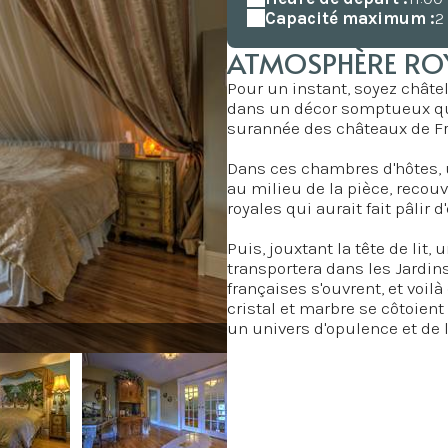
Capacité maximum :
2
ATMOSPHÈRE ROY
Pour un instant, soyez châtel
dans un décor somptueux qui
surannée des châteaux de F
Dans ces chambres d'hôtes, 
au milieu de la pièce, recou
royales qui aurait fait pâlir d'
Puis, jouxtant la tête de lit
transportera dans les Jardin
françaises s'ouvrent, et voilà
cristal et marbre se côtoien
un univers d'opulence et de lu