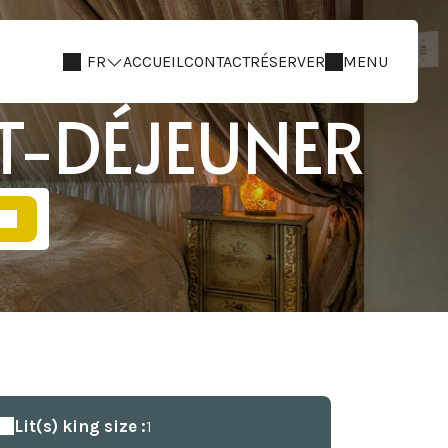
FR
ACCUEIL
CONTACT
RÉSERVER
MENU
IT-DÉJEUNER
Lit(s) king size :
1