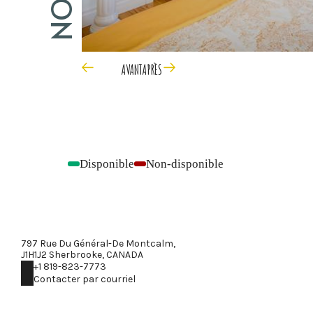
AVANT
APRÈS
Disponible
Non-disponible
-
-
797 Rue Du Général-De Montcalm,
J1H1J2 Sherbrooke, CANADA
+1 819-823-7773
Contacter par courriel