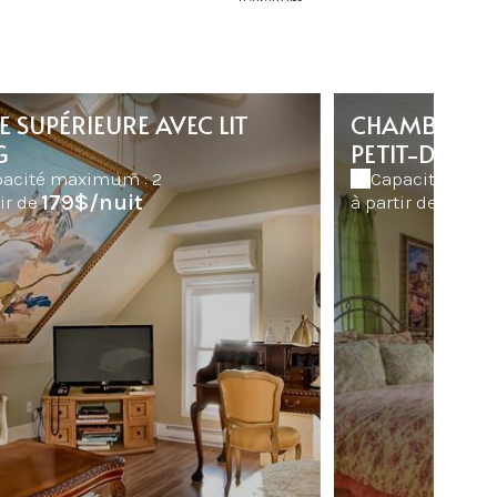
E SUPÉRIEURE AVEC LIT
CHAMBRE DE
G
PETIT-DÉJEU
acité maximum : 2
Capacité maxi
179$/nuit
144$
ir de
à partir de