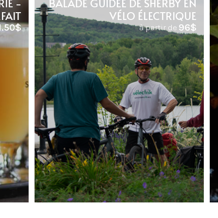
IE -
BALADE GUIDÉE DE SHERBY EN
FAIT
VÉLO ÉLECTRIQUE
1.50$
96$
à partir de