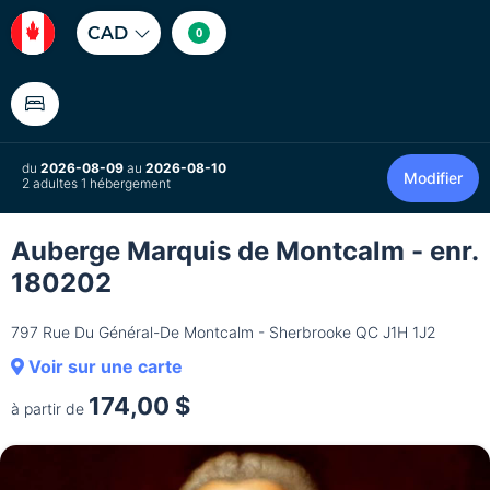
CAD
0
du
2026-08-09
au
2026-08-10
Modifier
2 adultes 1 hébergement
Auberge Marquis de Montcalm - enr.
180202
797 Rue Du Général-De Montcalm - Sherbrooke QC J1H 1J2
Voir sur une carte
174,00 $
à partir de