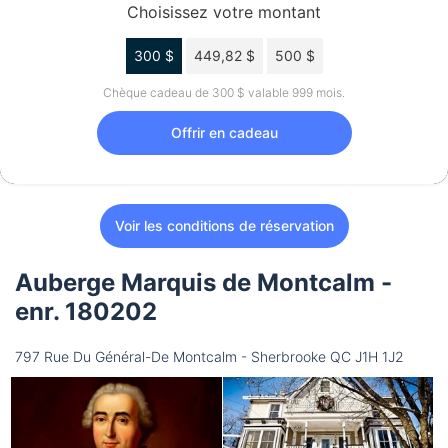
Choisissez votre montant
300 $
449,82 $
500 $
Chèque cadeau de 300 $ valable 999 mois.
Offrir en cadeau
Voir les conditions de réservation
Auberge Marquis de Montcalm -
enr. 180202
797 Rue Du Général-De Montcalm - Sherbrooke QC J1H 1J2