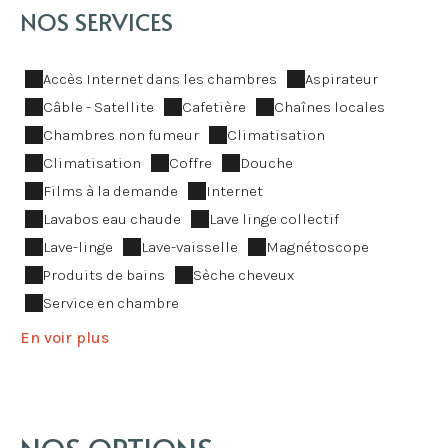
NOS SERVICES
Accès Internet dans les chambres
Aspirateur
Câble - Satellite
Cafetière
Chaînes locales
Chambres non fumeur
Climatisation
Climatisation
Coffre
Douche
Films à la demande
Internet
Lavabos eau chaude
Lave linge collectif
Lave-linge
Lave-vaisselle
Magnétoscope
Produits de bains
Sèche cheveux
Service en chambre
En voir plus