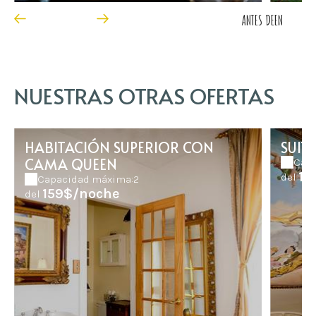
ANTES DE
EN
NUESTRAS OTRAS OFERTAS
HABITACIÓN SUPERIOR CON
SUIT
CAMA QUEEN
Capa
17
del
Capacidad máxima:2
159$/noche
del