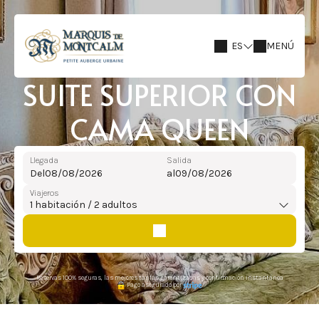
ES
MENÚ
SUITE SUPERIOR CON
CAMA QUEEN
Llegada
Salida
Del
al
Viajeros
1
habitación /
2
adultos
Reservas 100% seguras, las mejores tarifas garantizadas y confirmación instantánea
Pago asegurado por