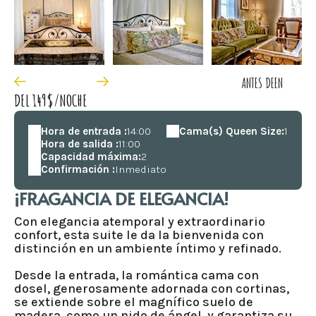
ANTES DE
EN
DEL 149$/NOCHE
Hora de entrada :
14:00
Cama(s) Queen Size:
1
Hora de salida :
11:00
Capacidad máxima:
2
Confirmación :
Inmediato
¡FRAGANCIA DE ELEGANCIA!
Con elegancia atemporal y extraordinario
confort, esta suite le da la bienvenida con
distinción en un ambiente íntimo y refinado.
Desde la entrada, la romántica cama con
dosel, generosamente adornada con cortinas,
se extiende sobre el magnífico suelo de
madera, como un nido de ángel, y garantiza su