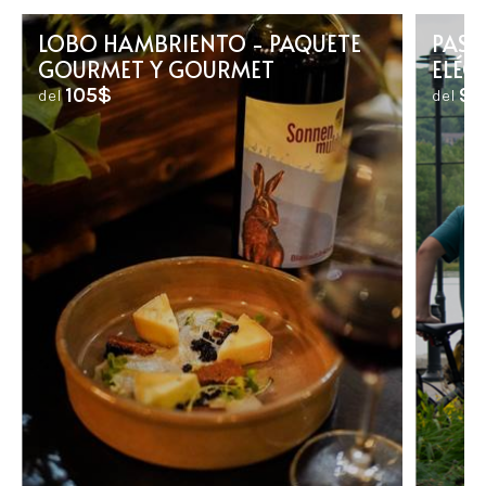
LOBO HAMBRIENTO - PAQUETE
PASE
GOURMET Y GOURMET
ELÉC
105$
96
del
del