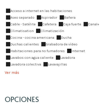
Acceso a internet en las habitaciones
Aseo separado
Aspirador
Bañera
Cable - Satélite
Cafetera
Caja fuerte
Canal+
Climatisation
Climatización
Cocina - cocina americana
Ducha
Duchas calientes
Grabadora de vídeo
Habitaciones para no fumadores
Internet
Lavabos con agua caliente
Lavadora
Lavadora colectiva
Lavavajillas
Ver más
OPCIONES