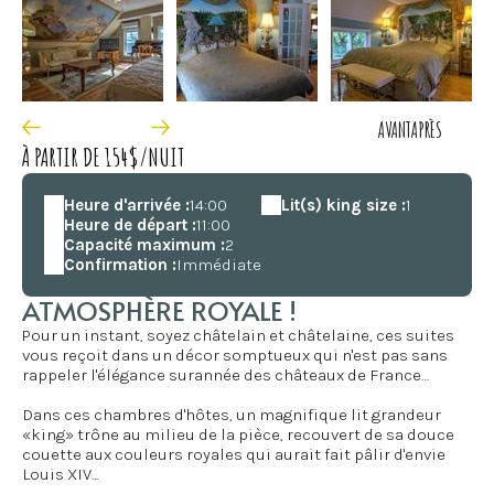
AVANT
APRÈS
À PARTIR DE 154$/NUIT
Heure d'arrivée :
14:00
Lit(s) king size :
1
Heure de départ :
11:00
Capacité maximum :
2
Confirmation :
Immédiate
ATMOSPHÈRE ROYALE !
Pour un instant, soyez châtelain et châtelaine, ces suites
vous reçoit dans un décor somptueux qui n'est pas sans
rappeler l'élégance surannée des châteaux de France…
Dans ces chambres d'hôtes, un magnifique lit grandeur
«king» trône au milieu de la pièce, recouvert de sa douce
couette aux couleurs royales qui aurait fait pâlir d'envie
Louis XIV...