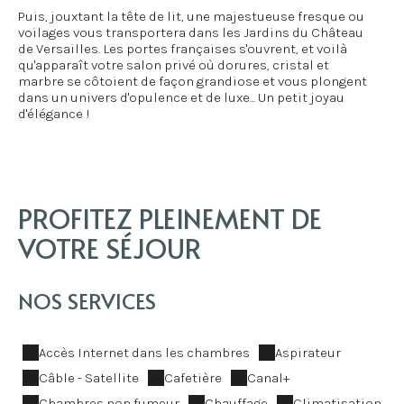
Puis, jouxtant la tête de lit, une majestueuse fresque ou
voilages vous transportera dans les Jardins du Château
de Versailles. Les portes françaises s'ouvrent, et voilà
qu'apparaît votre salon privé où dorures, cristal et
marbre se côtoient de façon grandiose et vous plongent
dans un univers d'opulence et de luxe... Un petit joyau
d'élégance !
PROFITEZ PLEINEMENT DE
VOTRE SÉJOUR
NOS SERVICES
Accès Internet dans les chambres
Aspirateur
Câble - Satellite
Cafetière
Canal+
Chambres non fumeur
Chauffage
Climatisation