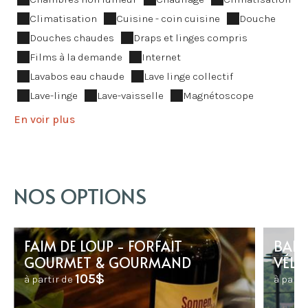
Climatisation
Cuisine - coin cuisine
Douche
Douches chaudes
Draps et linges compris
Films à la demande
Internet
Lavabos eau chaude
Lave linge collectif
Lave-linge
Lave-vaisselle
Magnétoscope
En voir plus
NOS OPTIONS
FAIM DE LOUP - FORFAIT
BALA
GOURMET & GOURMAND
VÉLO
105$
à partir de
à parti