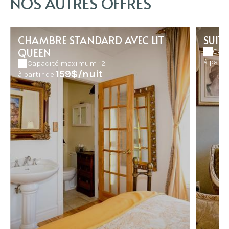
NOS AUTRES OFFRES
CHAMBRE STANDARD AVEC LIT
SUIT
QUEEN
Capa
à parti
Capacité maximum : 2
159$/nuit
à partir de