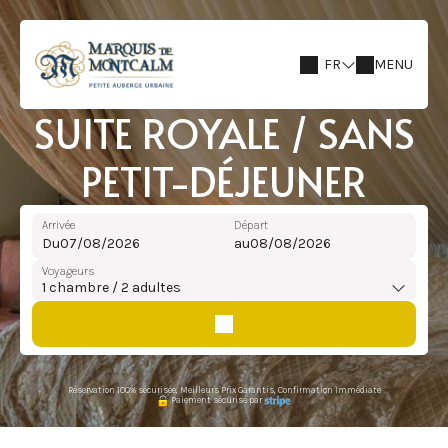
FR
MENU
SUITE ROYALE / SANS
PETIT-DÉJEUNER
Arrivée
Départ
Du
au
Voyageurs
1
chambre /
2
adultes
Réservation 100% sécurisée, Meilleurs Prix Garantis, Confirmation Immédiate
Paiement sécurisé par