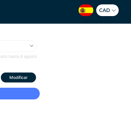
CAD
osto
hasta
8 agosto
Modificar