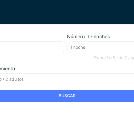
Número de noches
Estancia desde
7 ag
amiento
o / 2 adultos